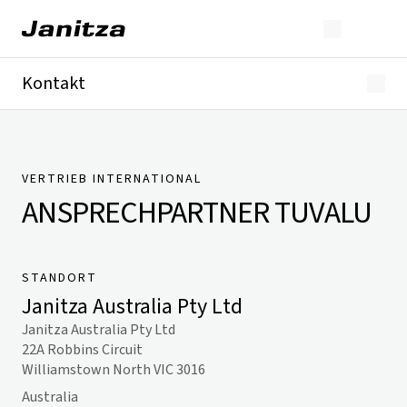
Kontakt
Deutschland
International
Technischer Support
Presse
VERTRIEB INTERNATIONAL
ANSPRECHPARTNER
TUVALU
STANDORT
Janitza Australia Pty Ltd
Janitza Australia Pty Ltd
22A Robbins Circuit
Williamstown North VIC 3016
Australia