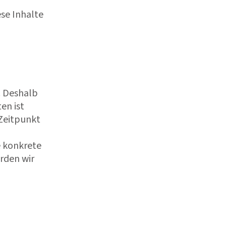
se Inhalte
. Deshalb
en ist
 Zeitpunkt
e konkrete
rden wir