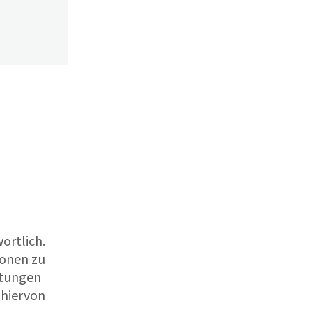
ortlich.
ionen zu
htungen
 hiervon