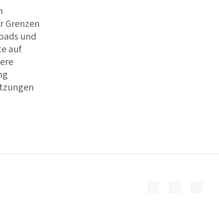
n
er Grenzen
loads und
te auf
dere
ng
etzungen