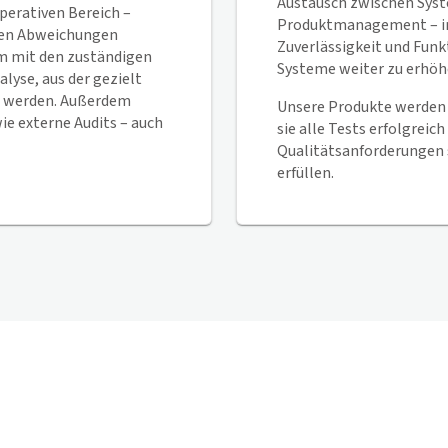
Austausch zwischen Syst
operativen Bereich –
Produktmanagement – im
den Abweichungen
Zuverlässigkeit und Funk
am mit den zuständigen
Systeme weiter zu erhöh
lyse, aus der gezielt
 werden. Außerdem
Unsere Produkte werden 
ie externe Audits – auch
sie alle Tests erfolgrei
Qualitätsanforderungen
erfüllen.