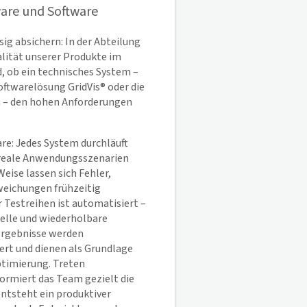
ware und Software
sig absichern: In der Abteilung
lität unserer Produkte im
d, ob ein technisches System –
 Softwarelösung
GridVis
® oder die
 – den hohen Anforderungen
re: Jedes System durchläuft
 reale Anwendungsszenarien
Weise lassen sich Fehler,
eichungen frühzeitig
er Testreihen ist automatisiert –
nelle und wiederholbare
 Ergebnisse werden
rt und dienen als Grundlage
Optimierung. Treten
ormiert das Team gezielt die
entsteht ein produktiver