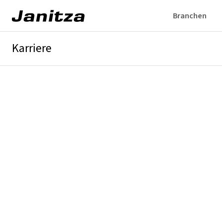
Branchen
Karriere
Übersicht
Werte & Benefits
Einstieg
Stellenangebote
Bewerb