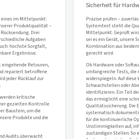
Sicherheit für Hard
 eines im Mittelpunkt:
Präzise prüfen – zuverläs
nserer Produktqualität –
Systemtest steht die Qua
r Rücksendung. Drei
Mittelpunkt. Geprüft wir
schiedliche Aufgaben
sei es ein Gerät, unsere
ch: höchste Sorgfalt,
Kombination aus beidem
hbare Ergebnisse.
gerecht wird.
t eingehende Retouren,
Ob Hardware oder Softwa
d repariert betroffene
umfangreiche Tests, die
rd jeder Rücklauf zur
widerspiegeln. Auf diese 
.
Schwachstellen oder Abw
identifizieren. Ein Teil d
werden kritische
das ermöglicht eine sch
ner gezielten Kontrolle
Qualitätssicherung. Die
ger Baustein, um die
systematisch dokumentie
nsere Produkte und die
für die kontinuierliche 
Unstimmigkeiten auf, inf
zuständigen Stellen. So 
nd Audits überwacht