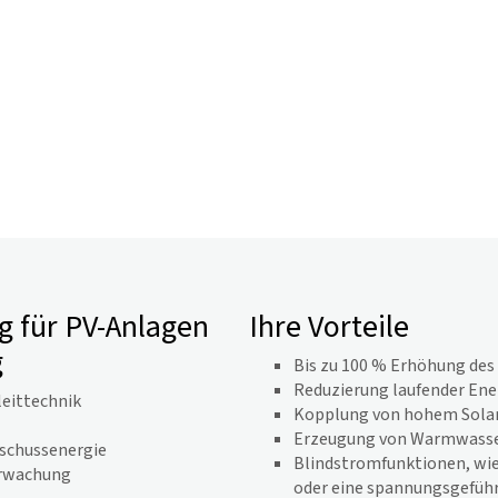
 für PV-Anlagen
Ihre Vorteile
g
Bis zu 100 % Erhöhung des
Reduzierung laufender En
leittechnik
Kopplung von hohem Solar
Erzeugung von Warmwasse
rschussenergie
Blindstromfunktionen, wie
erwachung
oder eine spannungsgeführt