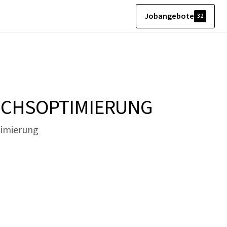
Jobangebote
32
CHS­OPTIMIERUNG
timierung