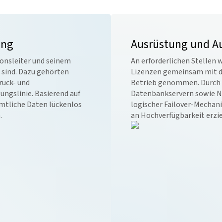
ung
Ausrüstung und Au
onsleiter und seinem
An erforderlichen Stellen 
sind. Dazu gehörten
Lizenzen gemeinsam mit dem
ruck- und
Betrieb genommen. Durch d
ungslinie. Basierend auf
Datenbankservern sowie 
ämtliche Daten lückenlos
logischer Failover-Mechan
.
an Hochverfügbarkeit erzi