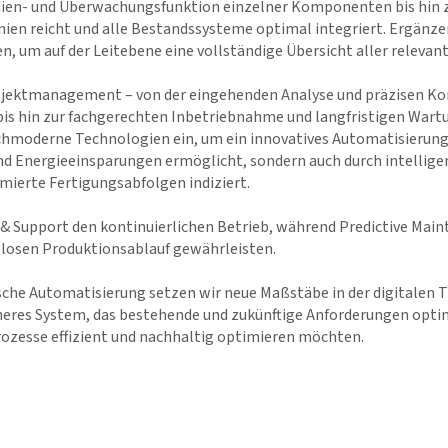
edien- und Überwachungsfunktion einzelner Komponenten bis hin 
inien reicht und alle Bestandssysteme optimal integriert. Ergän
en, um auf der Leitebene eine vollständige Übersicht aller releva
jektmanagement – von der eingehenden Analyse und präzisen Kon
bis hin zur fachgerechten Inbetriebnahme und langfristigen Wart
hmoderne Technologien ein, um ein innovatives Automatisierungs
d Energieeinsparungen ermöglicht, sondern auch durch intellige
mierte Fertigungsabfolgen indiziert.
 & Support den kontinuierlichen Betrieb, während Predictive Mai
slosen Produktionsablauf gewährleisten.
sche Automatisierung setzen wir neue Maßstäbe in der digitalen T
icheres System, das bestehende und zukünftige Anforderungen optima
ozesse effizient und nachhaltig optimieren möchten.