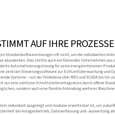
TIMMT AUF IHRE PROZESSE
n Standardsoftwarelösungen oft nicht, um die individuellen Anfo
 abzudecken. Dies stellte auch ein führendes Unternehmen aus de
erte Automatisierungslösung für seine energieintensiven Produ
eine zentrale Steuerungssoftware zur Echtzeitüberwachung und 
tehende Systeme – von der Feldebene über MES und SCADA bis hin zu
cht nur eine nahtlose Schnittstellenintegration durch offene Stand
glichen, sondern auch eine flexible Anbindung weiterer Maschine
ystem redundant ausgelegt und modular erweiterbar ist, um zukün
cherheit bei Anlagenbetrieb, Datenerfassung und -auswertung abz