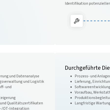
Identifikation potenzielle
Durchgeführte Di
erung und Datenanalyse
Prozess- und Anlage
gsverwaltung und Logistik
Lieferung, Einrichtu
ff- und
Softwareentwicklung
Voraufbau, Werkstatt
steigerung
Produktionsbegleitu
nd Qualitätszertifikaten
Langfristige Wartun
T-/OT-Integration