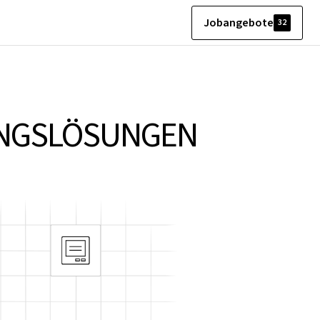
Jobangebote
32
NGS­LÖSUNGEN