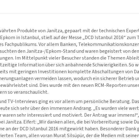
ährten Produkte von Janitza, gepaart mit der technischen Expert
 Epkom in Istanbul, stieß auf der Messe „DCD Istanbul 2016“ zu
des Fachpublikums. Vor allem Banken, Telekommunikationskonze
suchten den Janitza-/Epkom-Stand und waren begeistert von de
sungen. Im Mittelpunkt vieler Besucher standen die Themen Abl
tzeitige Information über sich anbahnende Schwierigkeiten. So w
reits mit geringen Investitionen komplette Abschaltungen von D
cherungsanlagen vermeiden lassen, wodurch ein sicherer Betrieb u
ewährleistet sind. Dies wurde mit den neuen RCM-Reporten unse
ern so veranschaulicht.
nd TV-Interviews ging es vor allem um persönliche Beratung. Da
reute sich sehr über den immensen Andrang. „Es wurden viele wer
r waren sehr interessiert und motiviert. Der Antrag war immens!“, 
ei Janitza. Eifert: „Wir danken allen, die bei Vorbereitung sowie 
me an der DCD Istanbul 2016 mitgewirkt haben. Besonderer Dank g
erten Team, allen voran Murat Silsüpür, der die Medien mit sei