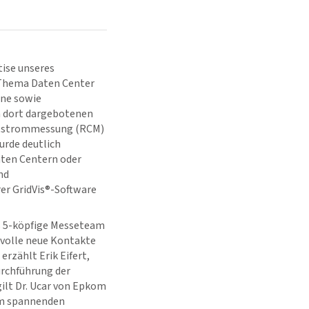
ise unseres
m Thema Daten Center
rne sowie
n dort dargebotenen
eitstrommessung (RCM)
urde deutlich
aten Centern oder
nd
rer
GridVis
®-Software
s 5-köpfige Messeteam
tvolle neue Kontakte
erzählt Erik Eifert,
Durchführung der
ilt Dr. Ucar von Epkom
nem spannenden