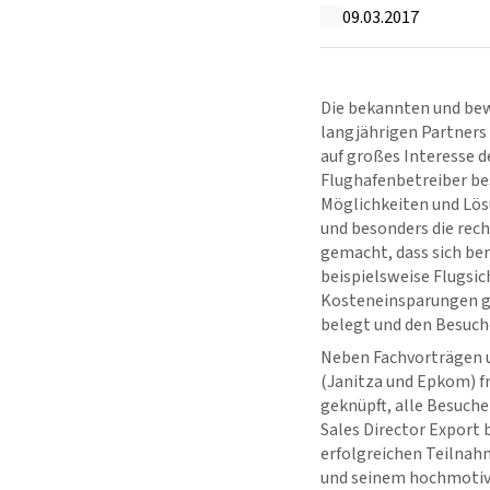
09.03.2017
Die bekannten und bew
langjährigen Partners
auf großes Interesse 
Flughafenbetreiber be
Möglichkeiten und Lö
und besonders die rech
gemacht, dass sich be
beispielsweise Flugsi
Kosteneinsparungen g
belegt und den Besuch
Neben Fachvorträgen u
(Janitza und Epkom) f
geknüpft, alle Besuche
Sales Director Export b
erfolgreichen Teilnah
und seinem hochmotivi