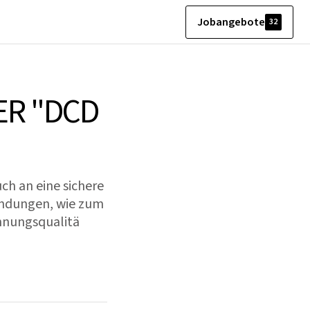
Jobangebote
32
ER "DCD
uch an eine sichere
endungen, wie zum
annungsqualitä