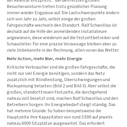
der Realität entspricht.“ Bei dem ersten großen
Besucheransturm treten trotz gründlicher Planung
immer wieder Engpässe auf. Die Lastschwerpunkte ändern
sich von Jahr zu Jahr, selbst einige der großen
Fahrgeschäfte wechseln den Standort. Ralf Schwollius ist
deshalb auf die Hilfe der anmeldenden Installateure
angewiesen, diese wiederum auf die Festzeltbetreiber und
Schausteller. Für eine präzise Voraussage bleiben aber zu
viele Unbekannte in der Rechnung, allen voran das Wetter.
Mehr Action, mehr Bier, mehr Energie
Kritische Verbraucher sind die großen Fahrgeschäfte, die
nicht nur viel Energie benötigen, sondern das Netz
zusätzlich mit Blindleistung, Oberschwingungen und
Rückspeisung belasten (Bild 2 und Bild 3). Aber selbst die
großen, standorttreuen Festzelte, die durchgehend
nahezu voll besetzt sind, machen Ralf Schwollius und den
Betreibern Sorgen: Ihr Energiebedarf steigt ständig. Das
hat mehrere Gründe. So haben beispielsweise die
Hauptzelte ihre Kapazitäten von rund 3.500 auf jeweils
nahezu 6000 Sitzplätze ausgeweitet. Das erfordert