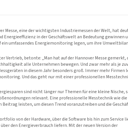
er Messe, eine der wichtigsten Industriemessen der Welt, hat deu
d Energieeffizienz in der Geschäftswelt an Bedeutung gewinnen
ein umfassendes Energiemonitoring legen, um ihre Umweltbilan
eiter Vertrieb, betonte: „Man hat auf der Hannover Messe gemerkt,
hhaltigkeit alle Unternehmen bewegen. Und zwar mehr als je zuv
Messgeräten in diesem Jahr besonders groß. Immer mehr Firmen l
nitoring. Und das geht nur mit einer professionellen Messtechnik
rgiesparen sind nicht länger nur Themen für eine kleine Nische, 
ßenordnungen relevant. Eine professionelle Messtechnik wie die
n Beitrag leisten, um diesen Trend voranzutreiben und die Geschä
rtfolio von der Hardware, über die Software bis hin zum Service 
ber den Energieverbrauch liefern. Mit der neuen Version der