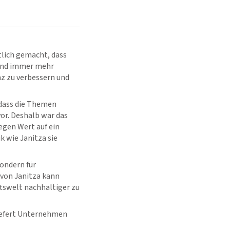
tlich gemacht, dass
 und immer mehr
z zu verbessern und
 dass die Themen
or. Deshalb war das
egen Wert auf ein
 wie Janitza sie
sondern für
 von Janitza kann
ftswelt nachhaltiger zu
liefert Unternehmen