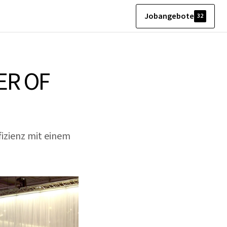
Jobangebote
32
ER OF
izienz mit einem