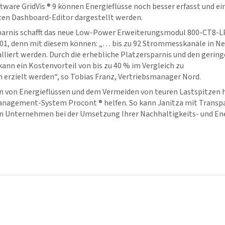
ftware
GridVis
® 9 können Energieflüsse noch besser erfasst und ei
en Dashboard-Editor dargestellt werden.
arnis schafft das neue Low-Power Erweiterungsmodul 800-CT8-LP
1, denn mit diesem können: „… bis zu 92 Strommesskanäle in N
liert werden. Durch die erhebliche Platzersparnis und den gerin
ann ein Kostenvorteil von bis zu 40 % im Vergleich zu
erzielt werden“, so Tobias Franz, Vertriebsmanager Nord.
 von Energieflüssen und dem Vermeiden von teuren Lastspitzen hi
anagement-System Procont ® helfen. So kann Janitza mit Transp
n Unternehmen bei der Umsetzung Ihrer Nachhaltigkeits- und Ene