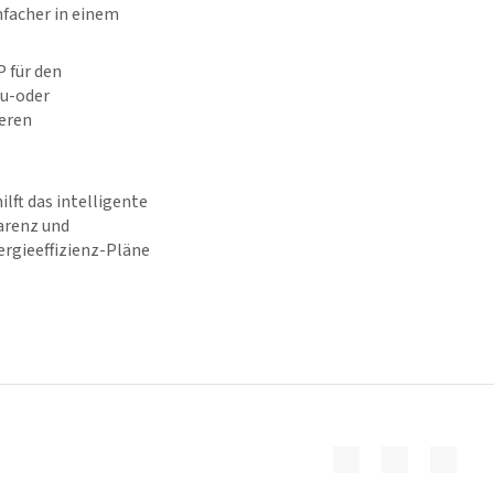
nfacher in einem
 für den
eu-oder
geren
lft das intelligente
arenz und
rgieeffizienz-Pläne