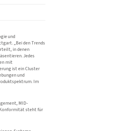
ogie und
tgart. „Bei den Trends
teilt, in denen
äsentieren. Jedes
nen mit
rung ist ein Cluster
gebungen und
Produktspektrum. Im
agement, MID-
onformität steht für