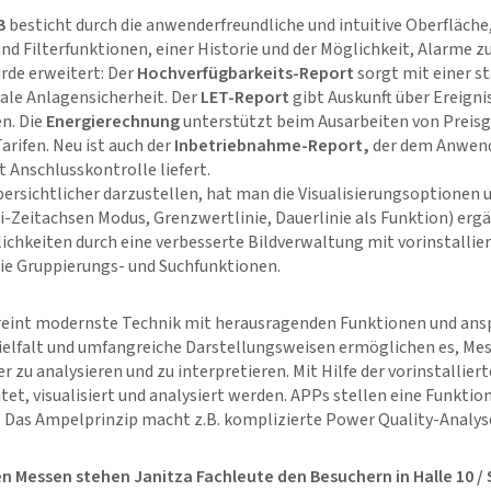
B
besticht durch die anwenderfreundliche und intuitive Oberfläche
d Filterfunktionen, einer Historie und der Möglichkeit, Alarme zu
rde erweitert: Der
Hochverfügbarkeits-Report
sorgt mit einer s
le Anlagensicherheit. Der
LET-Report
gibt Auskunft über Ereigni
n. Die
Energierechnung
unterstützt beim Ausarbeiten von Preis
rifen. Neu ist auch der
Inbetriebnahme-Report,
der dem Anwend
Anschlusskontrolle liefert.
rsichtlicher darzustellen, hat man die Visualisierungsoptionen 
-Zeitachsen Modus, Grenzwertlinie, Dauerlinie als Funktion) erg
chkeiten durch eine verbesserte Bildverwaltung mit vorinstallier
e Gruppierungs- und Suchfunktionen.
reint modernste Technik mit herausragenden Funktionen und an
ielfalt und umfangreiche Darstellungsweisen ermöglichen es, Me
r zu analysieren und zu interpretieren. Mit Hilfe der vorinstallie
et, visualisiert und analysiert werden. APPs stellen eine Funkti
Das Ampelprinzip macht z.B. komplizierte Power Quality-Analys
Messen stehen Janitza Fachleute den Besuchern in Halle 10 / 