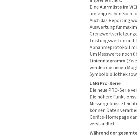
implementiert.
Eine
Alarmliste im WE
umfangreichen Such- un
Auch das Reporting wu
Auswertung für maxima
Grenzwertverletzunge
Leistungswerten und Ta
Abnahmeprotokoll mit 
Um Messwerte noch übe
Liniendiagramm
(Zwei
werden die neuen Mögli
Symbolbibliothek sowi
UMG Pro-Serie
Die neue PRO-Serie ve
Die höhere Funktionsv
Messergebnisse leichte
können Daten verarbeit
Geräte-Homepage dar. 
verständlich.
Während der gesamten 