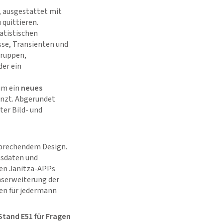
, ausgestattet mit
 quittieren.
tatistischen
sse, Transienten und
gruppen,
er ein
um ein
neues
änzt. Abgerundet
ter Bild- und
sprechendem Design.
ssdaten und
rten Janitza-APPs
onserweiterung der
en für jedermann
Stand E51 für Fragen