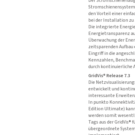
Der Stromschienenabga
Stromschienensysteme
den Vorteil einer einf
bei der Installation 
Die integrierte Energi
Energietransparenz au
Überwachung der Energ
zeitsparenden Aufbau
Eingriff in die anges
Kennzahlen, Benchmark
durch kontinuierliche
GridVis
® Release 7.3
Die Netzvisualisierun
entwickelt und kontin
interessante Erweiteru
In punkto Konnektivitä
Edition Ultimate) kan
werden somit wesentlic
Tags aus der
GridVis
® 
übergeordnete System