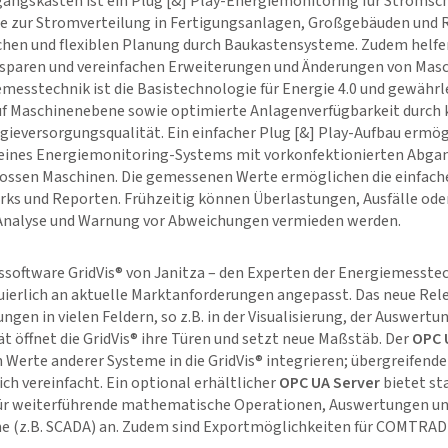
ngskasten ist ein Plug [&] Play-Energiemonitoring für Stromsc
 zur Stromverteilung in Fertigungsanlagen, Großgebäuden und 
achen und flexiblen Planung durch Baukastensysteme. Zudem helfen
zu sparen und vereinfachen Erweiterungen und Änderungen von Mas
emesstechnik ist die Basistechnologie für Energie 4.0 und gewähr
f Maschinenebene sowie optimierte Anlagenverfügbarkeit durch k
ieversorgungsqualität. Ein einfacher Plug [&] Play-Aufbau ermög
 eines Energiemonitoring-Systems mit vorkonfektionierten Abga
chlossen Maschinen. Die gemessenen Werte ermöglichen die einfach
s und Reporten. Frühzeitig können Überlastungen, Ausfälle ode
 Analyse und Warnung vor Abweichungen vermieden werden.
gssoftware
GridVis
® von Janitza – den Experten der Energiemesstec
uierlich an aktuelle Marktanforderungen angepasst. Das neue Rele
ngen in vielen Feldern, so z.B. in der Visualisierung, der Auswertu
t öffnet die
GridVis
® ihre Türen und setzt neue Maßstäb. Der
OPC 
n Werte anderer Systeme in die
GridVis
® integrieren; übergreifen
h vereinfacht. Ein optional erhältlicher
OPC UA Server
bietet st
für weiterführende mathematische Operationen, Auswertungen un
e (z.B. SCADA) an. Zudem sind Exportmöglichkeiten für COMTRA