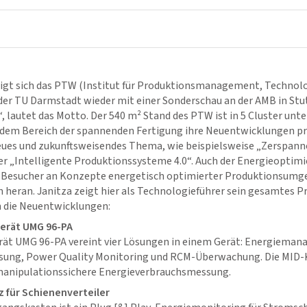
iligt sich das PTW (Institut für Produktionsmanagement, Technol
r TU Darmstadt wieder mit einer Sonderschau an der AMB in Stut
, lautet das Motto. Der 540 m² Stand des PTW ist in 5 Cluster unter
 dem Bereich der spannenden Fertigung ihre Neuentwicklungen pr
 neues und zukunftsweisendes Thema, wie beispielsweise „Zerspan
r „Intelligente Produktionssysteme 4.0“. Auch der Energieoptimie
e Besucher an Konzepte energetisch optimierter Produktionsum
heran. Janitza zeigt hier als Technologieführer sein gesamtes 
h die Neuentwicklungen:
erät UMG 96-PA
ät UMG 96-PA vereint vier Lösungen in einem Gerät: Energieman
ung, Power Quality Monitoring und RCM-Überwachung. Die MID-K
d manipulationssichere Energieverbrauchsmessung.
 für Schienenverteiler