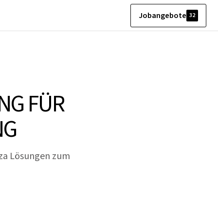
Jobangebote
32
NG FÜR
NG
tza Lösungen zum