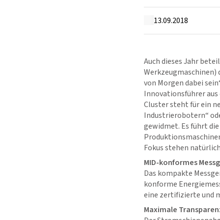
13.09.2018
Auch dieses Jahr bete
Werkzeugmaschinen) de
von Morgen dabei sein“
Innovationsführer aus
Cluster steht für ein
Industrierobotern“ ode
gewidmet. Es führt di
Produktionsmaschinen 
Fokus stehen natürlic
MID-konformes Messg
Das kompakte Messger
konforme Energiemess
eine zertifizierte un
Maximale Transparenz