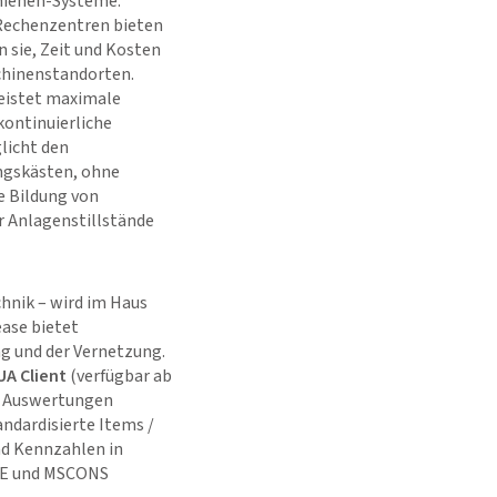
hienen-Systeme.
Rechenzentren bieten
 sie, Zeit und Kosten
chinenstandorten.
leistet maximale
ontinuierliche
licht den
ngskästen, ohne
e Bildung von
r Anlagenstillstände
hnik – wird im Haus
ase bietet
ng und der Vernetzung.
UA Client
(verfügbar ab
de Auswertungen
andardisierte Items /
d Kennzahlen in
DE und MSCONS