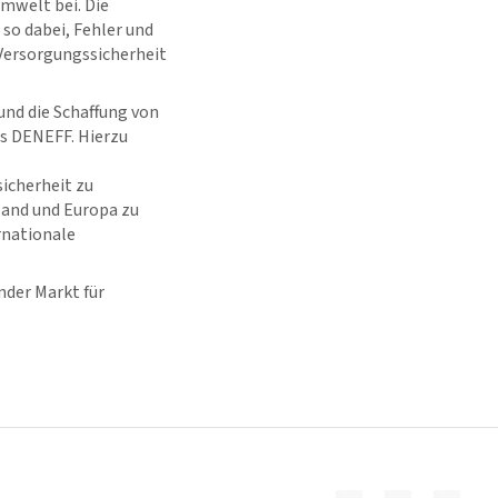
mwelt bei. Die
o dabei, Fehler und
Versorgungssicherheit
und die Schaffung von
es DENEFF. Hierzu
icherheit zu
land und Europa zu
rnationale
der Markt für