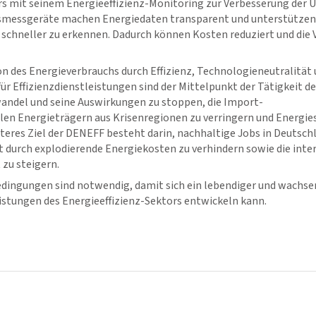
rs mit seinem Energieeffizienz-Monitoring zur Verbesserung der U
messgeräte machen Energiedaten transparent und unterstützen s
chneller zu erkennen. Dadurch können Kosten reduziert und die 
 des Energieverbrauchs durch Effizienz, Technologieneutralität 
 Effizienzdienstleistungen sind der Mittelpunkt der Tätigkeit d
wandel und seine Auswirkungen zu stoppen, die Import-
len Energieträgern aus Krisenregionen zu verringern und Energies
teres Ziel der DENEFF besteht darin, nachhaltige Jobs in Deutsch
t durch explodierende Energiekosten zu verhindern sowie die inte
zu steigern.
ingungen sind notwendig, damit sich ein lebendiger und wachsen
istungen des Energieeffizienz-Sektors entwickeln kann.