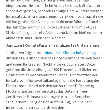
in die Hand nehmen, Löcher graben und Setzlinge
einpflanzen. Die körperliche Arbeit ließ das kalte Wetter
schnell vergessen, besonders einige tiefe Wurzeln sorgten
für zusätzliche Kraftanstrengungen – dennoch machte die
Aktion großen Spaß. Insgesamt 60 neue Bäume pflanzte
das Janitza-Team und blickte zufrieden und mit etwas
Stolz auf die geleistete Arbeit zurück. Dann hieß es: Lehm
abklopfen und zurück nach Wetzlar.
Janitza ist ClimatePartner-zertifiziertes Unternehmen
Janitza verfolgt eine
umfassende Klimaschutzstrategie
,
um den CO
-Fußabdruck des Unternehmens zu reduzieren
2
und einen Beitrag zur Nachhaltigkeit zu leisten. Dazu
gehören die Umstellung auf 100 Prozent zertifizierten
Grünstrom an den Standorten Lahnau und Wetzlar, der
Einsatz von Photovoltaikanlagen und die Förderung der
Elektromobilität durch den Ausbau einer E-Fahrzeug-
Flotte. Ergänzend unterstützt das Unternehmen
zertifizierte Klimaschutzprojekte in den Bereichen
erneuerbare Energien und Aufforstung, welche nach
internationalen Standards wie dem