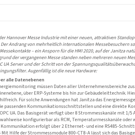
f der Hannover Messe Industrie mit einer neuen, attraktiven Standop
. Der Andrang von mehrheitlich internationalen Messebesuchern so
 Messekontakte – ein Ansporn für die HMI 2020, auf der Janitza natü
rgrund der vergangenen Messe standen neben mehreren neuen Mes
 UA Server und der Schritt von der Spannungsqualitätsüberwach
ngungsfilter. Augenfällig ist die neue Hardware:
er alle Datenebenen
Energiemonitoring müssen Daten aller Unternehmensbereiche z
nenebene, über ERP-Systeme bis hin zur Gebäudeleittechnik. Hier
hilfreich. Für solche Anwendungen hat Janitza das Energiemessg
 die passenden Kommunikationsschnittstellen und eine direkte Ko
OPC UA. Das Basisgerät verfügt über 8 Strommesskanäle mit 1/5 
 wahlweise konfigurierbar als RCM, Temperaturmesskanäle oder 
Kommunikation erfolgt über 2 Ethernet- und eine RS485-Schnitts
 Mit Hilfe der Strommessmodule 800-CT8-A lässt sich das Basisger