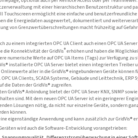
ehomepage, optional auch per Remote Access oder per TeamViewer.
zerverwaltung mit einer hierarchischen Benutzerstruktur und p
oll Touchscreen ermöglicht eine einfache und benutzerfreundliche
en die Energiedaten ausgewertet, dokumentiert und weiterverarb
llung von Grenzwertüberschreitungen macht frühzeitig auf Gefah
ich zu einem integrierten OPC UA Client auch einen OPC UA Server 
®
e die Konnektivität der
GridVis
erhöhen und haben die Möglichkei
re numerische Werte auf OPC UA Items (Tags) zur Verfügung zu st
Vis
® installierte OPC UA Server bietet einen integrierten Treiber
. Onlinewerte aller in die
GridVis
® eingebundenen Geräte können fü
 OPC UA Clients, SCADA Systeme, Gebäude und Leittechnik, ERP 
uf die Daten der
GridVis
® zugreifen.
kten
GridVis
® Anbindung bietet der OPC UA Sever KNX, SNMP sowie 
halten sind. Mit dem neuen OPC UA Server ist ein geringerer Eng
nden Lösungen nötig, da nicht nur einzelne Geräte, sondern gan
rden können.
 eine eigenständige Anwendung und kann zusätzlich zur
GridVis
® e
Geräten wird auch die Software-Entwicklung vorangetrieben:
Spannungsqualität, Differenzstromüberwachung in einer Sof