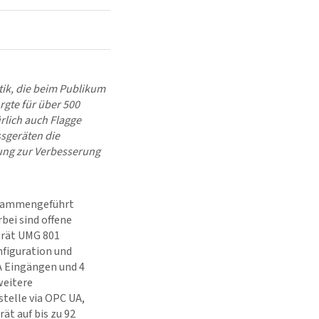
tik, die beim Publikum
rgte für über 500
rlich auch Flagge
sgeräten die
ung zur Verbesserung
usammengeführt
bei sind offene
erät UMG 801
nfiguration und
A Eingängen und 4
weitere
telle via OPC UA,
ät auf bis zu 92