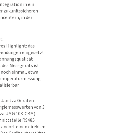
ntegration in ein
r zukunftssicheren
ncentern, in der
t:
s Highlight: das
nwendungen eingesetzt
annungsqualität
 des Messgeräts ist
n noch einmal, etwa
 Temperaturmessung
lisierbar.
 Janitza Geräten
ergiemesswerten von 3
itza UMG 103-CBM)
hnittstelle RS485
tandort einen direkten