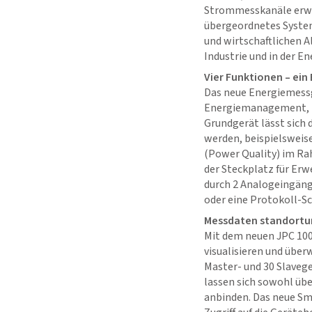
Strommesskanäle erwei
übergeordnetes System
und wirtschaftlichen A
Industrie und in der E
Vier Funktionen – ei
Das neue Energiemessg
Energiemanagement, M
Grundgerät lässt sich
werden, beispielswei
(Power Quality) im Ra
der Steckplatz für Er
durch 2 Analogeingän
oder eine Protokoll-Sc
Messdaten standortun
Mit dem neuen JPC 100
visualisieren und übe
Master- und 30 Slaveg
lassen sich sowohl übe
anbinden. Das neue Sm