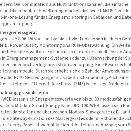
tern. Die Kombination aus Multifunktionskanälen, die einfache I
 und die modulare Erweiterung machen das neue UMG 801 zu eine
ll-in-one-Lösung für das Energiemonitoring in Gebäuden und Date
nergieversorgung.
n Energiemessgerät
erät UMG 96-PA von Janitza bietet vier Funktionen in einem Gerä
ID, Power Quality Monitoring und RCM-Überwachung. Ein weitere
 durch Module erweitern. So kann es in den unterschiedlichsten A
se in Energiemanagement-Systemen oder zur Überwachung der Sp
hmen einer hochverfügbaren Stromversorgung. Eine Besonderheit
weiterungsmodule. Durch sie erhöht sich die Zahl der Anwendunge
ge oder RCM-Messeingänge mit Kabelbrucherkennung. Auch eine
hnittstelle mit Ethernet-Anschluss (RJ45) ist mit den Modulen rea
abhängig visualisieren
-WEB lassen sich Energiemesswerte von bis zu 33 modbusfähigen
rwachen. Mit dem Smart Energy Panel JPC 100-WEB lassen sich En
eräten darstellen und überwachen. Modbus-Slavegeräte (z.B. Jan
r die Gateway-Funktion des Mastergerätes oder direkt über die Sc
art Energy Panel ist webfähig. Damit bietet es unabhängig vom S