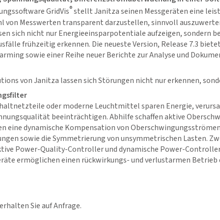
®
erungssoftware
GridVis
stellt Janitza seinen Messgeräten eine lei
ahl von Messwerten transparent darzustellen, sinnvoll auszuwerte
en sich nicht nur Energieeinsparpotentiale aufzeigen, sondern b
fälle frühzeitig erkennen. Die neueste Version, Release 7.3 biete
arming sowie einer Reihe neuer Berichte zur Analyse und Dokum
tions von Janitza lassen sich Störungen nicht nur erkennen, son
gsfilter
haltnetzteile oder moderne Leuchtmittel sparen Energie, verurs
nnungsqualität beeinträchtigen. Abhilfe schaffen aktive Oberschw
chen eine dynamische Kompensation von Oberschwingungsströmen,
tungen sowie die Symmetrierung von unsymmetrischen Lasten. Zw
ktive Power-Quality-Controller und dynamische Power-Controller S
eräte ermöglichen einen rückwirkungs- und verlustarmen Betrieb 
erhalten Sie auf Anfrage.