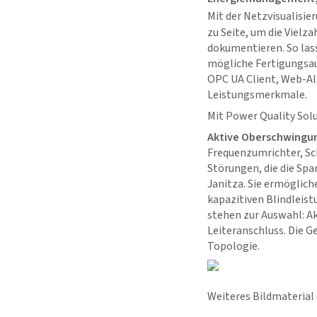
Mit der Netzvisualisi
zu Seite, um die Vielz
dokumentieren. So lass
mögliche Fertigungsaus
OPC UA Client, Web-Al
Leistungsmerkmale.
Mit Power Quality Solu
Aktive Oberschwingun
Frequenzumrichter, Sc
Störungen, die die Spa
Janitza. Sie ermögli
kapazitiven Blindleis
stehen zur Auswahl: A
Leiteranschluss. Die G
Topologie.
Weiteres Bildmaterial 