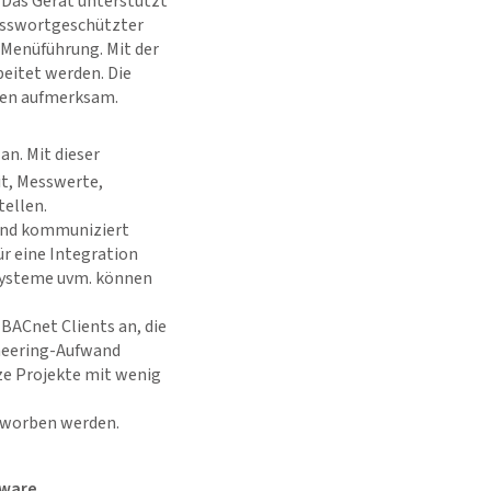
 Das Gerät unterstützt
asswortgeschützter
 Menüführung. Mit der
eitet werden. Die
ren aufmerksam.
an. Mit dieser
t, Messwerte,
ellen.
 und kommuniziert
r eine Integration
Systeme uvm. können
BACnet Clients an, die
ineering-Aufwand
ze Projekte mit wenig
rworben werden.
tware