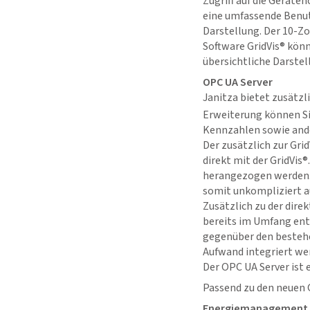
Zugriff auf die Gerät
eine umfassende Benut
Darstellung. Der 10-Z
Software
GridVis
® könn
übersichtliche Darste
OPC UA Server
Janitza bietet zusätzl
Erweiterung können Si
Kennzahlen sowie ande
Der zusätzlich zur
Grid
direkt mit der
GridVis
®
herangezogen werden.
somit unkompliziert a
Zusätzlich zu der dire
bereits im Umfang ent
gegenüber den bestehe
Aufwand integriert we
Der OPC UA Server ist
Passend zu den neuen 
Energiemanagement, 