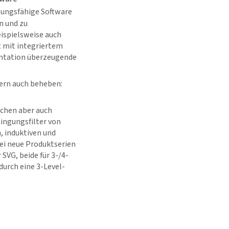
stungsfähige Software
n und zu
eispielsweise auch
t mit integriertem
entation überzeugende
dern auch beheben:
achen aber auch
ingungsfilter von
 induktiven und
ei neue Produktserien
VG, beide für 3-/4-
durch eine 3-Level-