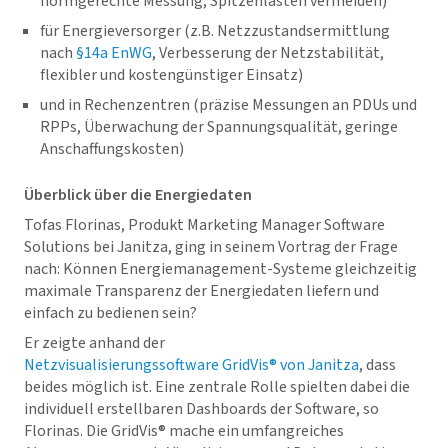
normgerechte Messung, Spitzenlasten vermeiden)
für Energieversorger (z.B. Netzzustandsermittlung
nach
§14a EnWG
, Verbesserung der Netzstabilität,
flexibler und kostengünstiger Einsatz)
und in Rechenzentren (präzise Messungen an PDUs und
RPPs, Überwachung der Spannungsqualität, geringe
Anschaffungskosten)
Überblick über die Energiedaten
Tofas Florinas, Produkt Marketing Manager​ Software
Solutions bei Janitza, ging in seinem Vortrag der Frage
nach: Können Energiemanagement-Systeme gleichzeitig
maximale Transparenz der Energiedaten liefern und
einfach zu bedienen sein?
Er zeigte anhand der
Netzvisualisierungssoftware
GridVis
® von Janitza
, dass
beides möglich ist. Eine zentrale Rolle spielten dabei die
individuell erstellbaren Dashboards der Software, so
Florinas. Die
GridVis
® mache ein umfangreiches