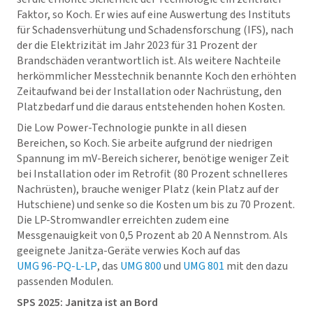
Faktor, so Koch. Er wies auf eine Auswertung des Instituts
für Schadensverhütung und Schadensforschung (IFS), nach
der die Elektrizität im Jahr 2023 für 31 Prozent der
Brandschäden verantwortlich ist. Als weitere Nachteile
herkömmlicher Messtechnik benannte Koch den erhöhten
Zeitaufwand bei der Installation oder Nachrüstung, den
Platzbedarf und die daraus entstehenden hohen Kosten.
Die Low Power-Technologie punkte in all diesen
Bereichen, so Koch. Sie arbeite aufgrund der niedrigen
Spannung im mV-Bereich sicherer, benötige weniger Zeit
bei Installation oder im Retrofit (80 Prozent schnelleres
Nachrüsten), brauche weniger Platz (kein Platz auf der
Hutschiene) und senke so die Kosten um bis zu 70 Prozent.
Die LP-Stromwandler erreichten zudem eine
Messgenauigkeit von 0,5 Prozent ab 20 A Nennstrom. Als
geeignete Janitza-Geräte verwies Koch auf das
UMG 96-PQ-L-LP
, das
UMG 800
und
UMG 801
mit den dazu
passenden Modulen.
SPS 2025: Janitza ist an Bord