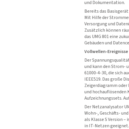
und Dokumentation.
Bereits das Basisgerä
Mit Hilfe der Stromme
Versorgung und Datenü
Zusätzlich können räu
das UMG 801 eine zukun
Gebäuden und Datencent
Vollwellen-Ereignisse 
Der Spannungsqualität
und kann den Strom- un
61000-4-30, die sich a
IEEE519. Das große Dis
Zeigerdiagramm oder Hi
und hochauflösenden Ku
Aufzeichnungssets. Au
Der Netzanalysator UM
Wohn-, Geschäfts- und
als Klasse S Version –
in IT-Netzen geeignet.