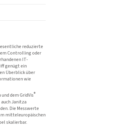
Wesentliche reduzierte
dem Controlling oder
orhandenen IT-
iff genügt ein
en Überblick über
formationen wie
®
en und dem
GridVis
 auch Janitza
nden. Die Messwerte
 im mitteleuropäischen
el skalierbar.