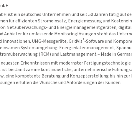
GmbH
bH ist ein deutsches Unternehmen und seit 50 Jahren tätig auf d
men für effizienten Stromeinsatz, Energiemessung und Kostenein
 von Netzüberwachungs- und Energiemanagementgeräten, digita
d Anbieter für umfassende Monitoringlösungen steht das Untern
®
nd Innovationen. UMG-Messgeräte,
GridVis
-Software und Kompone
emeinsamen Systemumgebung: Energiedatenmanagement, Spannun
zstromüberwachung (RCM) und Lastmanagement – Made in German
neuesten Erkenntnissen mit modernster Fertigungstechnologie h
st bei Janitza eine kontinuierliche, unternehmerische Führungsa
, eine kompetente Beratung und Konzepterstellung bis hin zur
ungen erfüllen die Wünsche und Anforderungen der Kunden.