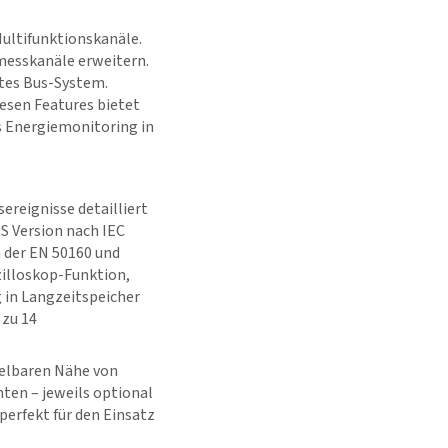
ultifunktionskanäle.
messkanäle erweitern.
tes Bus-System.
esen Features bietet
as Energiemonitoring in
reignisse detailliert
S Version nach IEC
n der EN 50160 und
zilloskop-Funktion,
 in Langzeitspeicher
 zu 14
telbaren Nähe von
ten – jeweils optional
perfekt für den Einsatz