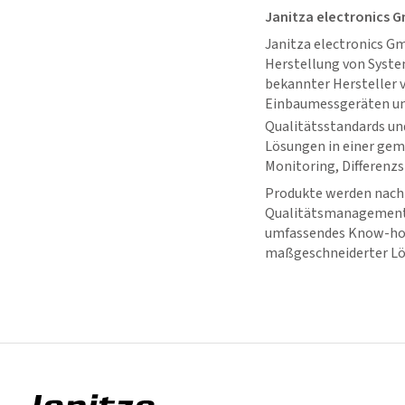
Janitza electronics 
Janitza electronics Gm
Herstellung von Syste
bekannter Hersteller
Einbaumessgeräten un
Qualitätsstandards u
Lösungen in einer g
Monitoring, Differen
Produkte werden nach 
Qualitätsmanagement i
umfassendes Know-how
maßgeschneiderter Lös