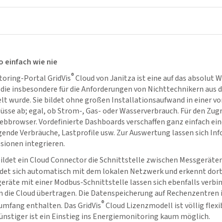
 einfach wie nie
®
toring-Portal
GridVis
Cloud von Janitza ist eine auf das absolut 
 die insbesondere für die Anforderungen von Nichttechnikern aus 
 wurde. Sie bildet ohne großen Installationsaufwand in einer v
lüsse ab; egal, ob Strom-, Gas- oder Wasserverbrauch. Für den Zugr
bbrowser. Vordefinierte Dashboards verschaffen ganz einfach ein
gende Verbräuche, Lastprofile usw. Zur Auswertung lassen sich In
sionen integrieren.
bildet ein Cloud Connector die Schnittstelle zwischen Messgerät
indet sich automatisch mit dem lokalen Netzwerk und erkennt dort
eräte mit einer Modbus-Schnittstelle lassen sich ebenfalls verbi
in die Cloud übertragen. Die Datenspeicherung auf Rechenzentren
®
sumfang enthalten. Das
GridVis
Cloud Lizenzmodell ist völlig flexib
ünstiger ist ein Einstieg ins Energiemonitoring kaum möglich.