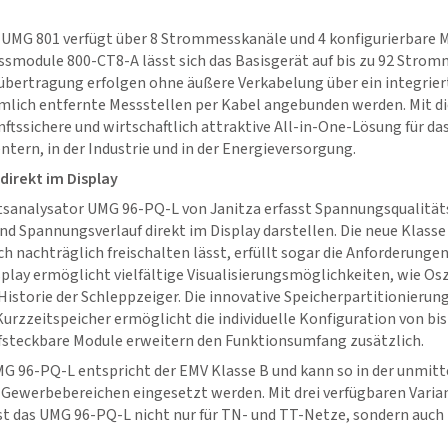
t UMG 801 verfügt über 8 Strommesskanäle und 4 konfigurierbare M
ssmodule 800-CT8-A lässt sich das Basisgerät auf bis zu 92 Strom
bertragung erfolgen ohne äußere Verkabelung über ein integrier
mlich entfernte Messstellen per Kabel angebunden werden. Mit di
ftssichere und wirtschaftlich attraktive All-in-One-Lösung für d
ern, in der Industrie und in der Energieversorgung.
direkt im Display
sanalysator UMG 96-PQ-L von Janitza erfasst Spannungsqualitätse
d Spannungsverlauf direkt im Display darstellen. Die neue Klasse 
uch nachträglich freischalten lässt, erfüllt sogar die Anforderunge
play ermöglicht vielfältige Visualisierungsmöglichkeiten, wie Os
storie der Schleppzeiger. Die innovative Speicherpartitionierung
rzzeitspeicher ermöglicht die individuelle Konfiguration von bis
fsteckbare Module erweitern den Funktionsumfang zusätzlich.
G 96-PQ-L entspricht der EMV Klasse B und kann so in der unmit
 Gewerbebereichen eingesetzt werden. Mit drei verfügbaren Varian
 ist das UMG 96-PQ-L nicht nur für TN- und TT-Netze, sondern auch 