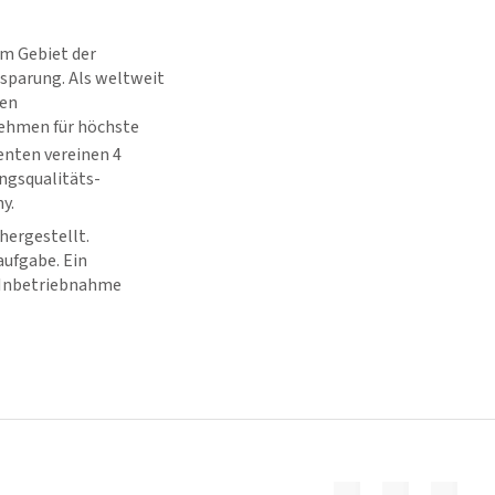
em Gebiet der
sparung. Als weltweit
len
ehmen für höchste
nten vereinen 4
gsqualitäts-
y.
ergestellt.
ufgabe. Ein
 Inbetriebnahme