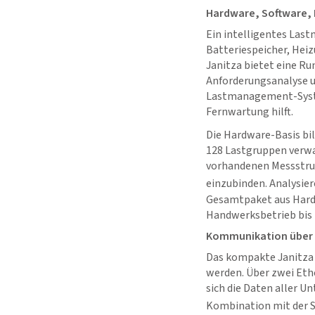
Hardware, Software,
Ein intelligentes Las
Batteriespeicher, He
Janitza bietet eine R
Anforderungsanalyse u
Lastmanagement-System
Fernwartung hilft.
Die Hardware-Basis bi
128 Lastgruppen verwa
vorhandenen Messstruk
einzubinden. Analysier
Gesamtpaket aus Hardw
Handwerksbetrieb bis 
Kommunikation über 
Das kompakte Janitza
werden. Über zwei Eth
sich die Daten aller 
Kombination mit der 