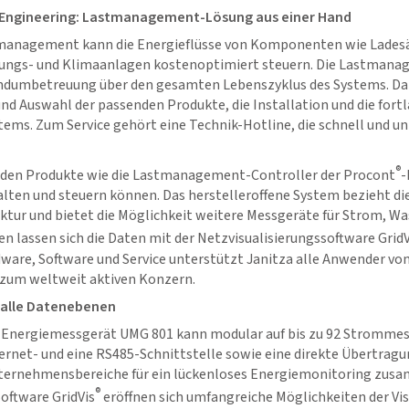
 Engineering: Lastmanagement-Lösung aus einer Hand
tmanagement kann die Energieflüsse von Komponenten wie Lades
izungs- und Klimaanlagen kostenoptimiert steuern. Die Lastman
undumbetreuung über den gesamten Lebenszyklus des Systems. Da
nd Auswahl der passenden Produkte, die Installation und die fort
s. Zum Service gehört eine Technik-Hotline, die schnell und un
®
lden Produkte wie die Lastmanagement-Controller der Procont
-
lten und steuern können. Das herstelleroffene System bezieht di
tur und bietet die Möglichkeit weitere Messgeräte für Strom, Wa
en lassen sich die Daten mit der Netzvisualisierungssoftware
GridV
are, Software und Service unterstützt Janitza alle Anwender vo
zum weltweit aktiven Konzern.
alle Datenebenen
 Energiemessgerät UMG 801 kann modular auf bis zu 92 Strommes
ernet- und eine RS485-Schnittstelle sowie eine direkte Übertragu
Unternehmensbereiche für ein lückenloses Energiemonitoring zus
®
Software
GridVis
eröffnen sich umfangreiche Möglichkeiten der Vis