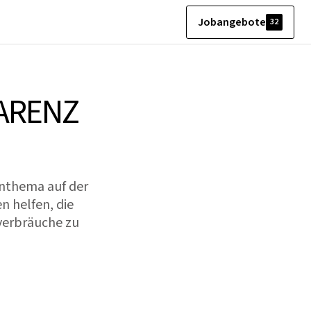
Jobangebote
32
ARENZ
ernthema auf der
n helfen, die
verbräuche zu