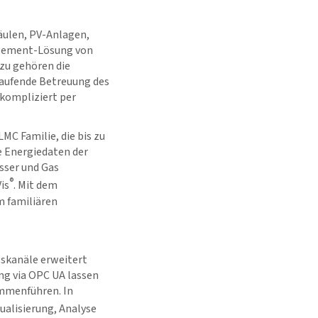
äulen, PV-Anlagen,
agement-Lösung von
zu gehören die
laufende Betreuung des
kompliziert per
LMC Familie, die bis zu
e Energiedaten der
sser und Gas
®
is
. Mit dem
m familiären
skanäle erweitert
ng via OPC UA lassen
ammenführen. In
ualisierung, Analyse