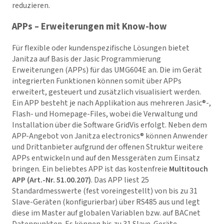
reduzieren.
APPs – Erweiterungen mit Know-how
Für flexible oder kundenspezifische Lösungen bietet
Janitza auf Basis der Jasic Programmierung
Erweiterungen (APPs) für das UMG604E an. Die im Gerät
integrierten Funktionen können somit über APPs
erweitert, gesteuert und zusätzlich visualisiert werden.
Ein APP besteht je nach Applikation aus mehreren Jasic®-,
Flash- und Homepage-Files, wobei die Verwaltung und
Installation über die Software
GridVis
erfolgt. Neben dem
APP-Angebot von Janitza electronics® können Anwender
und Drittanbieter aufgrund der offenen Struktur weitere
APPs entwickeln und auf den Messgeräten zum Einsatz
bringen. Ein beliebtes APP ist das kostenfreie
Multitouch
APP (Art.-Nr. 51.00.207)
. Das APP liest 25
Standardmesswerte (fest voreingestellt) von bis zu 31
Slave-Geräten (konfigurierbar) über RS485 aus und legt
diese im Master auf globalen Variablen bzw. auf BACnet
Datenpunkten. Es können bis zu 31 Slave-Geräte