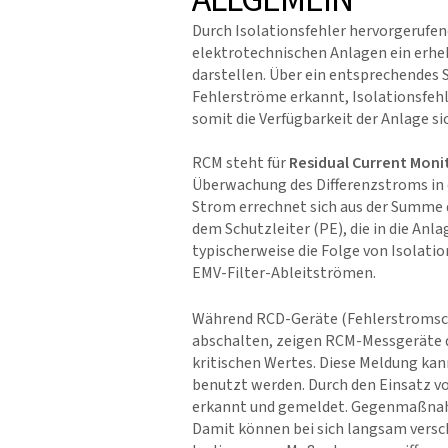
Durch Isolationsfehler hervorgerufe
elektrotechnischen Anlagen ein erheb
darstellen. Über ein entsprechende
Fehlerströme erkannt, Isolationsfehl
somit die Verfügbarkeit der Anlage si
RCM steht für
Residual Current Moni
Überwachung des Differenzstroms in 
Strom errechnet sich aus der Summe d
dem Schutzleiter (PE), die in die Anl
typischerweise die Folge von Isolati
EMV-Filter-Ableitströmen.
Während RCD-Geräte (Fehlerstromsch
abschalten, zeigen RCM-Messgeräte d
kritischen Wertes. Diese Meldung ka
benutzt werden. Durch den Einsatz v
erkannt und gemeldet. Gegenmaßnahm
Damit können bei sich langsam versc