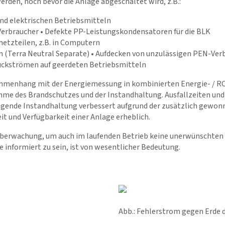
rden, noch bevor die Anlage abgeschaltet wird, z.B.:
und elektrischen Betriebsmitteln
Verbraucher • Defekte PP-Leistungskondensatoren für die BLK
etzteilen, z.B. in Computern
 (Terra Neutral Separate) • Aufdecken von unzulässigen PEN-Ve
ückströmen auf geerdeten Betriebsmitteln
menhang mit der Energiemessung in kombinierten Energie- / RC
hme des Brandschutzes und der Instandhaltung. Ausfallzeiten un
beugende Instandhaltung verbessert aufgrund der zusätzlich gewo
it und Verfügbarkeit einer Anlage erheblich.
erwachung, um auch im laufenden Betrieb keine unerwünschten 
 informiert zu sein, ist von wesentlicher Bedeutung.
Abb.: Fehlerstrom gegen Erde