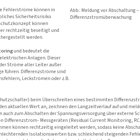
ne Fehlerströme können in
Abb.: Meldung vor Abschaltung – 
liches Sicherheitsrisiko
Differenzstromüberwachung
s Schutzkonzept können
er rechtzeitig beseitigt und
chergestellt werden.
toring
und bedeutet die
elektrischen Anlagen. Dieser
er Ströme aller Leiter außer
age führen. Differenzströme sind
onsfehlern, Leckströmen oder z.B.
utzschalter) beim Überschreiten eines bestimmten Differenzst
en aktuellen Wert an, zeichnen den Langzeitverlauf auf und meld
nn auch zum Abschalten der Spannungsversorgung über externe Sch
on Differenzstrom- Messgeräten (Residual Current Monitoring, R
en können rechtzeitig eingeleitet werden, sodass keine Abschal
hlechternden Isolationswerten bzw. schleichend steigenden Fehl