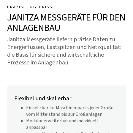
PRÄZISE ERGEBNISSE
Dieses Gerät wird beispielhaft dargestellt und wird nur in
JANITZA MESSGERÄTE FÜR DEN
Teilen in dieser Branche verwendet.
ANLAGENBAU
Janitza Messgeräte liefern präzise Daten zu
Energieflüssen, Lastspitzen und Netzqualität:
die Basis für sichere und wirtschaftliche
Prozesse im Anlagenbau.
Flexibel und skalierbar
Einsetzbar für Maschinenparks jeder Größe,
vom Mittelstand bis zur Großanlagen
Modular erweiterbar und individuell
anpassbar