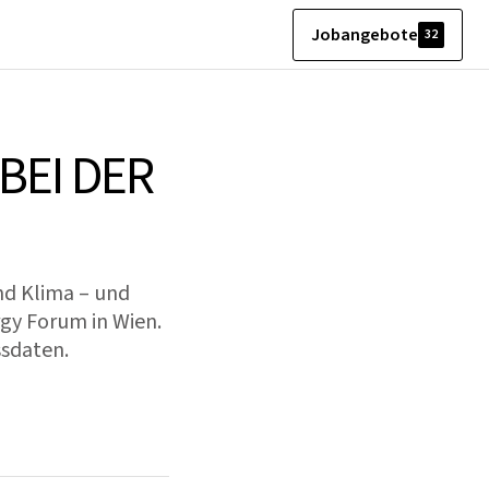
Jobangebote
32
BEI DER
nd Klima – und
gy Forum in Wien.
ssdaten.