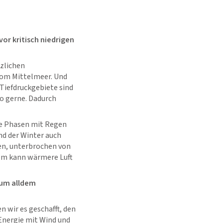
or kritisch niedrigen
tzlichen
vom Mittelmeer. Und
Tiefdruckgebiete sind
o gerne. Dadurch
re Phasen mit Regen
nd der Winter auch
en, unterbrochen von
dem kann wärmere Luft
 um alldem
n wir es geschafft, den
Energie mit Wind und