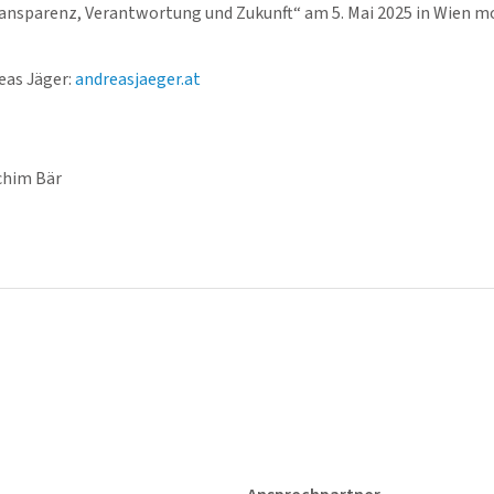
nsparenz, Verantwortung und Zukunft“ am 5. Mai 2025 in Wien mo
eas Jäger:
andreasjaeger.at
chim Bär