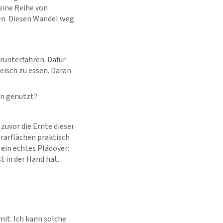
 eine Reihe von
ben. Diesen Wandel weg
 runterfahren. Dafür
eisch zu essen. Daran
en genutzt?
 zuvor die Ernte dieser
rarflächen praktisch
 ein echtes Plädoyer:
t in der Hand hat.
mit. Ich kann solche