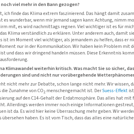
o noch viel mehr in den Bann gezogen?
, ich finde das Klima extrem faszinierend. Das hängt damit zusa
 ist es wunderbar, wenn mir jemand sagen kann: Achtung, nimm mo
rm mit, es wird nachmittags regnen. Viel wichtiger ist es für mich
das Klima verständlich zu erklären. Unter anderem auch, damit si
s ist im Moment viel wichtiger, als jemandem zu helfen, dass er ni
 Moment nur in der Kommunikation. Wir haben kein Problem mit de
 ist und dass wir dringend handeln müssen. Diese Erkenntnis komm
rausforderung.
a Klimawandel weiterhin kritisch. Was macht Sie so sicher, da
nderungen sind und nicht nur vorübergehende Wetterphänome
eht nicht mehr zur Debatte, schon lange nicht mehr. Wir wissen, d
s die Zunahme von CO
menschengemacht ist. Der
Suess-Effekt
ist
2
lisierung auf den C14-Gehalt der Erdatmosphäre. Das alles hat mit 
icht. Allerdings werden immer noch einige Informationen gestreut, d
sen ist da. Es wird hier keine Überraschung mehr geben. Wir werde
 übersehen haben. Es ist vom Tisch, dass das alles eine natürlich