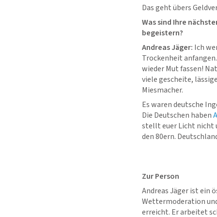
Das geht übers Geldve
Was sind Ihre nächst
begeistern?
Andreas Jäger:
Ich wer
Trockenheit anfangen.
wieder Mut fassen! Natü
viele gescheite, lässi
Miesmacher.
Es waren deutsche Inge
Die Deutschen haben
A
stellt euer Licht nich
den 80ern. Deutschland
Zur Person
Andreas Jäger ist ein 
Wettermoderation und 
erreicht. Er arbeitet 