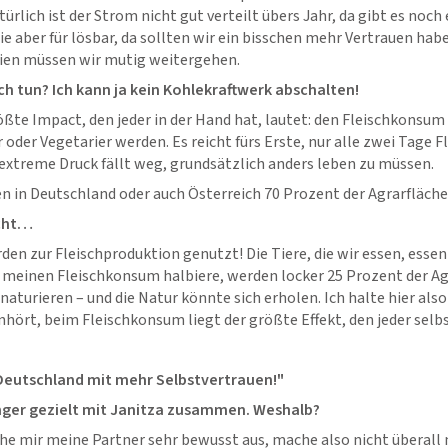
türlich ist der Strom nicht gut verteilt übers Jahr, da gibt es noch
ie aber für lösbar, da sollten wir ein bisschen mehr Vertrauen ha
gien müssen wir mutig weitergehen.
ch tun? Ich kann ja kein Kohlekraftwerk abschalten!
ßte Impact, den jeder in der Hand hat, lautet: den Fleischkonsum
der Vegetarier werden. Es reicht fürs Erste, nur alle zwei Tage Fl
r extreme Druck fällt weg, grundsätzlich anders leben zu müssen.
en in Deutschland oder auch Österreich 70 Prozent der Agrarfläch
acht…
den zur Fleischproduktion genutzt! Die Tiere, die wir essen, essen
o meinen Fleischkonsum halbiere, werden locker 25 Prozent der Ag
enaturieren – und die Natur könnte sich erholen. Ich halte hier also
nhört, beim Fleischkonsum liegt der größte Effekt, den jeder selbs
 Deutschland mit mehr Selbstvertrauen!"
änger gezielt mit Janitza zusammen. Weshalb?
he mir meine Partner sehr bewusst aus, mache also nicht überall 