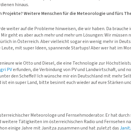
rdienen hinaus.
en Projekte? Weitere Menschen für die Meteorologie und fürs T
de weiter auf die Probleme hinweisen, die wir haben. Da brauche ic
 Mir geht es aber auch mehr und mehr um Lösungen: Wir müssen 
rlich in Österreich. Aber vielleicht sogar ein wenig mehr in Deuts
ge Leute, mit super Ideen, spannende Startups! Aber wer hat im M
nieure wie Otto und Diesel, die eine Technologie zur Höchstleis
gri PV
erfunden, die Verbindung von PV und Landwirtschaft, und no
t unter den Scheffel! Ich wünsche mir ein Deutschland mit mehr Sel
 ist ein super Land, bitte besinnt euch wieder auf eure Stärken un
österreichischer Meteorologe und Fernsehmoderator. Er hat durch 
weitere Tätigkeiten im österreichischen Radio und Fernsehen n
schon einige Jahre mit Janitza zusammen und hat zuletzt das
Janit