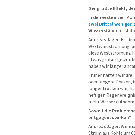
Der größte Effekt, de
In den ersten vier Mo
zwei Drittel weniger 
Wasserständen. Ist da
Andreas Jäger:
Es sieh
Westwindströmung, uns
diese Westströmung ha
etwas größer geworden
haben wir länger andau
Früher hatten wir dre
oder längere Phasen, i
länger trocken war, h
heftigen Regenereigni
mehr Wasser aufnehme
Soweit die Problembe
entgegenzuwirken?
Andreas Jäger:
Wir mü
Strom aus Kohle um 60