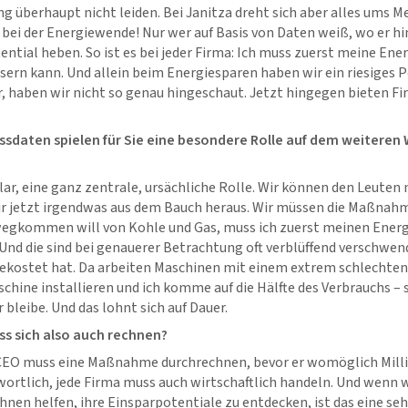
 überhaupt nicht leiden. Bei Janitza dreht sich aber alles ums M
bei der Energiewende! Nur wer auf Basis von Daten weiß, wo er h
ntial heben. So ist es bei jeder Firma: Ich muss zuerst meine Ene
sern kann. Und allein beim Energiesparen haben wir ein riesiges Po
r, haben wir nicht so genau hingeschaut. Jetzt hingegen bieten Fi
sdaten spielen für Sie eine besondere Rolle auf dem weiteren
ar, eine ganz zentrale, ursächliche Rolle. Wir können den Leuten 
r jetzt irgendwas aus dem Bauch heraus. Wir müssen die Maßnah
egkommen will von Kohle und Gas, muss ich zuerst meinen Energ
Und die sind bei genauerer Betrachtung oft verblüffend verschwend
 gekostet hat. Da arbeiten Maschinen mit einem extrem schlechten
chine installieren und ich komme auf die Hälfte des Verbrauchs – 
 bleibe. Und das lohnt sich auf Dauer.
s sich also auch rechnen?
EO muss eine Maßnahme durchrechnen, bevor er womöglich Million
twortlich, jede Firma muss auch wirtschaftlich handeln. Und wenn
nen helfen, ihre Einsparpotentiale zu entdecken, ist das eine seh