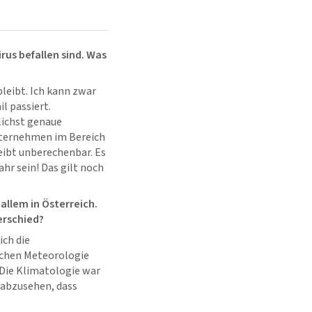
rus befallen sind. Was
leibt. Ich kann zwar
l passiert.
lichst genaue
nternehmen im Bereich
eibt unberechenbar. Es
hr sein! Das gilt noch
 allem in Österreich.
erschied?
ich die
ischen Meteorologie
 Die Klimatologie war
t abzusehen, dass