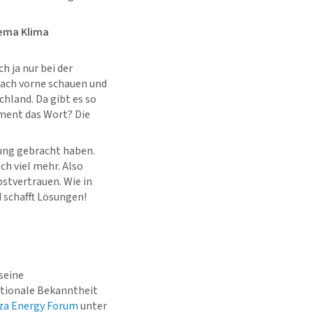
hema Klima
h ja nur bei der
nach vorne schauen und
chland. Da gibt es so
oment das Wort? Die
tung gebracht haben.
ch viel mehr. Also
bstvertrauen. Wie in
d schafft Lösungen!
seine
ationale Bekanntheit
za Energy Forum
unter