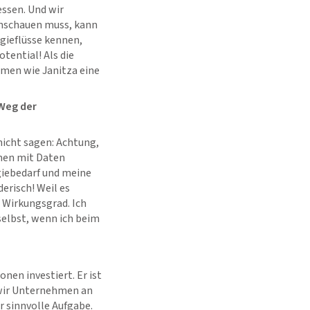
essen. Und wir
inschauen muss, kann
rgieflüsse kennen,
tential! Als die
rmen wie Janitza eine
 Weg der
nicht sagen: Achtung,
men mit Daten
iebedarf und meine
erisch! Weil es
 Wirkungsgrad. Ich
selbst, wenn ich beim
en investiert. Er ist
 wir Unternehmen an
r sinnvolle Aufgabe.