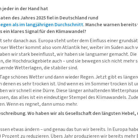
n jeder in der Hand hat
naten des Jahres 2025 fiel in Deutschland rund
Regen als im langjährigen Durchschnitt
. Manche warnen bereits v
s ein klares Signal für den Klimawandel?
t sehr danach aus. Europa steht unter dem Einfluss einer grundsä
er Wetter kommt also vom Atlantik her, weiter im Süden auch 
ben wir stark beeinflusst, wir haben sie langsamer gemacht. Die 
, die Hochdruckgebiete auch – und sie bewegen sich nicht mehr s
ernde Wetterlagen, die stabiler sind.
i Tage schönes Wetter und dann wieder Regen. Jetzt gibt es länge
n denen es sehr trocken ist. Und wenn es im Sommer trocken ist u
aben wir schnell eine Dürre. Diese länger anhaltenden Wetterphas
ssen, das alles ist ein eindeutiger Stempel des Klimawandels. Zu
n. Wenn es regnet, dann umso mehr.
schreibung. Wo haben wir als Gesellschaft den längsten Hebel,
ssen etwas ändern – und genau das tun wir bereits. In Europa habe
 Prozent zu reduzieren. Übers Jahr produzieren wir bereits mehr 