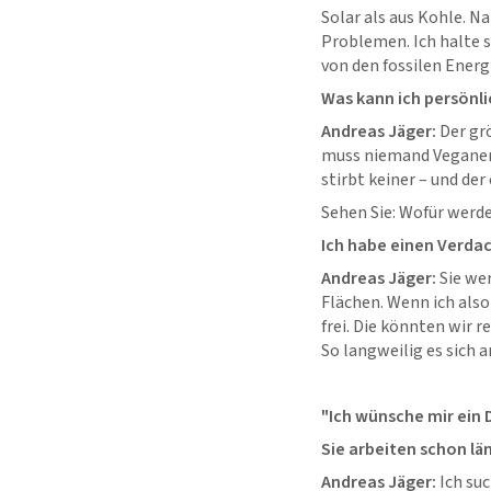
Solar als aus Kohle. Na
Problemen. Ich halte s
von den fossilen Ener
Was kann ich persönli
Andreas Jäger:
Der grö
muss niemand Veganer o
stirbt keiner – und de
Sehen Sie: Wofür werd
Ich habe einen Verd
Andreas Jäger:
Sie wer
Flächen. Wenn ich als
frei. Die könnten wir r
So langweilig es sich a
"Ich wünsche mir ein
Sie arbeiten schon l
Andreas Jäger:
Ich suc