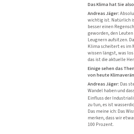
Das Klima hat Sie als
Andreas Jäger:
Absolut
wichtig ist. Natürlich
besser einen Regenschi
geworden, den Leuten 
Leugnern aufsitzen. Da
Klima scheitert es im
wissen längst, was los
das ist die aktuelle He
Einige sehen das Them
von heute Klimaverä
Andreas Jäger:
Das
st
Wandel haben und das
Einfluss der Industria
zu tun, es ist wasserd
Das meine ich: Das Wis
merken, dass wir etwas
100 Prozent.