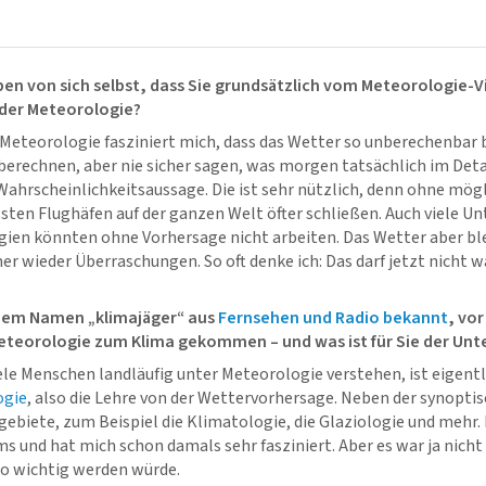
iben von sich selbst, dass Sie grundsätzlich vom Meteorologie-Vi
n der Meteorologie?
Meteorologie fasziniert mich, dass das Wetter so unberechenbar b
erechnen, aber nie sicher sagen, was morgen tatsächlich im Detai
Wahrscheinlichkeitsaussage. Die ist sehr nützlich, denn ohne mög
en Flughäfen auf der ganzen Welt öfter schließen. Auch viele U
gien könnten ohne Vorhersage nicht arbeiten. Das Wetter aber bl
er wieder Überraschungen. So oft denke ich: Das darf jetzt nicht wa
 dem Namen „klimajäger“ aus
Fernsehen und Radio bekannt
, vor
Meteorologie zum Klima gekommen – und was ist für Sie der Unt
le Menschen landläufig unter Meteorologie verstehen, ist eigentl
ogie
, also die Lehre von der Wettervorhersage. Neben der synopt
gebiete, zum Beispiel die Klimatologie, die Glaziologie und mehr.
ms und hat mich schon damals sehr fasziniert. Aber es war ja nich
o wichtig werden würde.