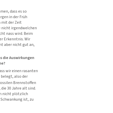
mmen, dass es so
rgen in der Früh
 mit der Zeit
e nicht irgendwelchen
cht nass wird. Beim
r Erkenntnis. Wir
t aber nicht gut an,
ss die Auswirkungen
ne?
ass wir einen rasanten
 belegt, also der
fossilen Brennstoffen
ie 30 Jahre alt sind.
n nicht plötzlich
e Schwankung ist, zu