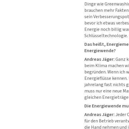
Dinge wie Greenwashing
brauchen mehr Fakten 
sein Verbesserungspote
bevor ich etwas verbes
Energie noch billig wa
Schlüsseltechnologie.
Das heißt, Energiemes
Energiewende?
Andreas Jäger:
Ganz kl
beim Klima machen wi
begründen. Wenn ich w
Energieflüsse kennen. 
jahrelang fast nichts
muss nur eine neue Mas
gleichen Energieträger
Die Energiewende mus
Andreas Jäger:
Jeder C
für den Betrieb veran
die Hand nehmen und ih