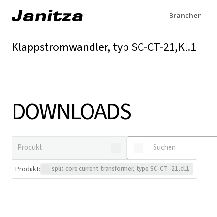
Branchen
Klappstromwandler, typ SC-CT-21,Kl.1
Überblick
Technische Details
Downloads
DOWNLOADS
Produkt
:
split core current transformer, type SC-CT -21,cl.1