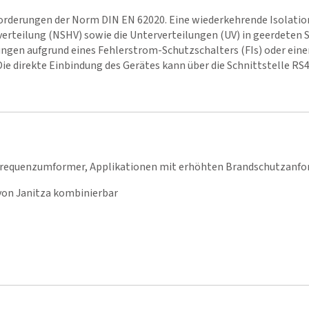
nforderungen der Norm DIN EN 62020. Eine wiederkehrende Isolatio
rteilung (NSHV) sowie die Unterverteilungen (UV) in geerdeten S
gen aufgrund eines Fehlerstrom-Schutzschalters (FIs) oder einer
 Die direkte Einbindung des Gerätes kann über die Schnittstelle RS
, Frequenzumformer, Applikationen mit erhöhten Brandschutzanfo
von Janitza kombinierbar