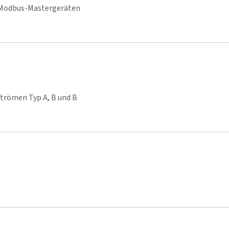
 Modbus-Mastergeräten
trömen Typ A, B und B