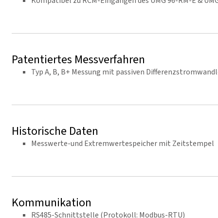
Kompatibel zu RCM-Eingängen des UMG 96-RM-E & UM
Patentiertes Messverfahren
Typ A, B, B+ Messung mit passiven Differenzstromwand
Historische Daten
Messwerte-und Extremwertespeicher mit Zeitstempel
Kommunikation
RS485-Schnittstelle (Protokoll: Modbus-RTU)