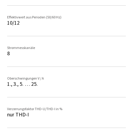
Effektivwert aus Perioden (50/60 Hz)
10/12
Strommesskanäle
8
Oberschwingungen V / A
1., 3., 5. … 25.
Verzerrungsfaktor THD-U/THD-I in %
nur THD-I