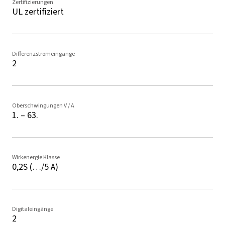
Zertifizierungen
UL zertifiziert
Differenzstromeingänge
2
Oberschwingungen V / A
1. – 63.
Wirkenergie Klasse
0,2S (…/5 A)
Digitaleingänge
2