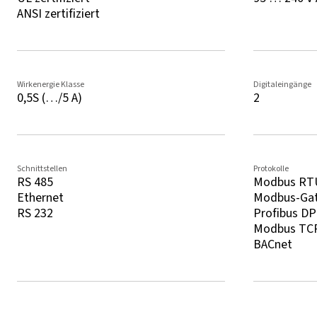
ANSI zertifiziert
Wirkenergie Klasse
Digitaleingänge
0,5S (…/5 A)
2
Schnittstellen
Protokolle
RS 485
Modbus RT
Ethernet
Modbus-Ga
RS 232
Profibus DP
Modbus TCP
BACnet