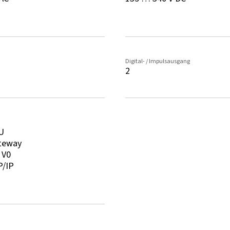
Digital- / Impulsausgang
2
U
teway
 V0
/IP