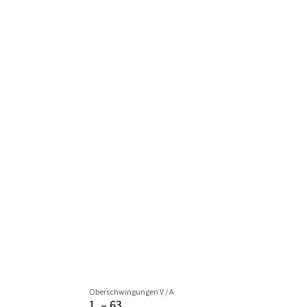
Oberschwingungen V / A
1. – 63.