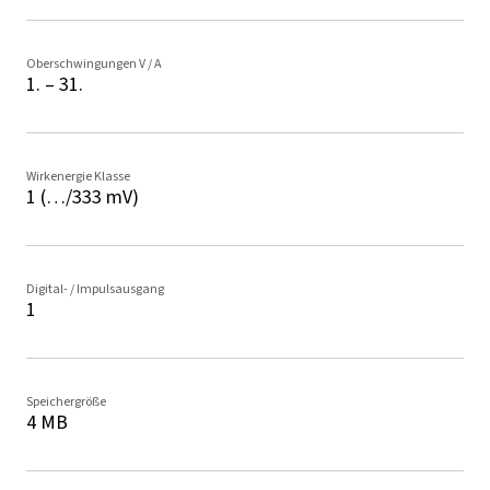
Oberschwingungen V / A
1. – 31.
Wirkenergie Klasse
1 (…/333 mV)
Digital- / Impulsausgang
1
Speichergröße
4 MB