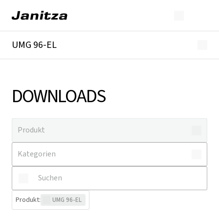
UMG 96-EL
Überblick
Technische Details
Downloads
DOWNLOADS
Produkt
:
UMG 96-EL