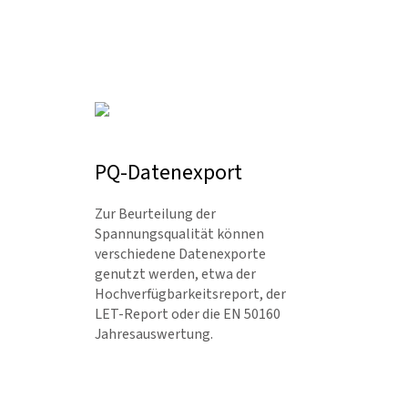
PQ-Datenexport
Zur Beurteilung der
Spannungsquali­tät können
verschiedene Datenexpor­te
genutzt werden, etwa der
Hochver­fügbarkeitsreport, der
LET-Report oder die EN 50160
Jahresauswertung.