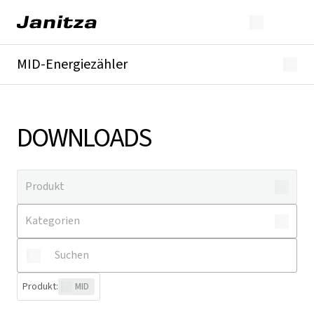
MID-Energiezähler
Überblick
Technische Details
Downloads
DOWNLOADS
Produkt
:
MID