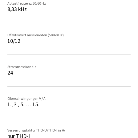
Abtastfrequenz 50/60 Hz
8,33 kHz
Effektivwert aus Perioden (50/60 Hz)
10/12
Strommesskanäle
24
Oberschwingungen V / A
1., 3., 5. … 15.
Verzerrungsfaktor THD-U/THD-I in %
nur THD-I