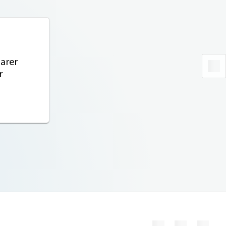
arer
r