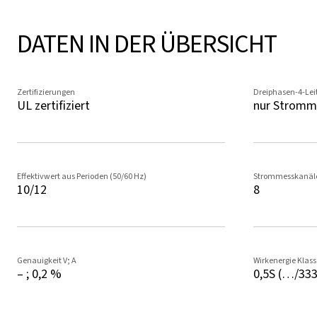
DATEN IN DER ÜBERSICHT
Zertifizierungen
Dreiphasen-4-Lei
UL zertifiziert
nur Stromm
Effektivwert aus Perioden (50/60 Hz)
Strommesskanäl
10/12
8
Genauigkeit V; A
Wirkenergie Klass
– ; 0,2 %
0,5S (…/33