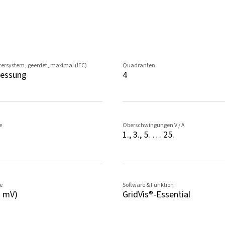
tersystem, geerdet, maximal (IEC)
Quadranten
essung
4
e
Oberschwingungen V / A
1., 3., 5. … 25.
e
Software & Funktion
3 mV)
GridVis®-Essential