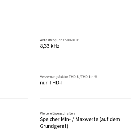
Abtastfrequenz 50/60 Hz
8,33 kHz
Verzerrungsfaktor THD-U/THD-I in %
nur THD-I
Weitere Eigenschaften
Speicher Min- / Maxwerte (auf dem
Grundgerät)