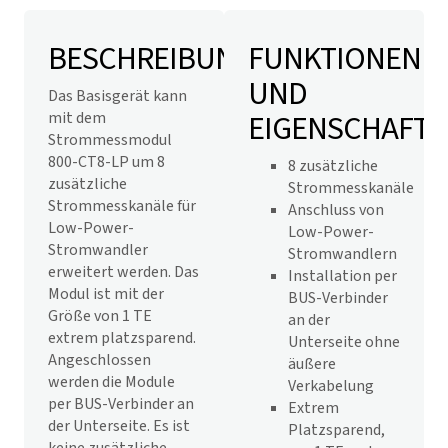
BESCHREIBUNG
FUNKTIONEN
UND
Das Basisgerät kann
EIGENSCHAFT
mit dem
Strommessmodul
800-CT8-LP um 8
8 zusätzliche
zusätzliche
Strommesskanäle
Strommesskanäle für
Anschluss von
Low-Power-
Low-Power-
Stromwandler
Stromwandlern
erweitert werden. Das
Installation per
Modul ist mit der
BUS-Verbinder
Größe von 1 TE
an der
extrem platzsparend.
Unterseite ohne
Angeschlossen
äußere
werden die Module
Verkabelung
per BUS-Verbinder an
Extrem
der Unterseite. Es ist
Platzsparend,