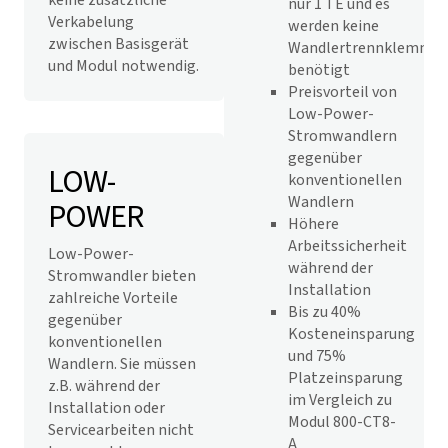
keine zusätzliche
nur 1 TE und es
Verkabelung
werden keine
zwischen Basisgerät
Wandlertrennklemme
und Modul notwendig.
benötigt
Preisvorteil von
Low-Power-
Stromwandlern
gegenüber
LOW-
konventionellen
Wandlern
POWER
Höhere
Arbeitssicherheit
Low-Power-
während der
Stromwandler bieten
Installation
zahlreiche Vorteile
Bis zu 40%
gegenüber
Kosteneinsparung
konventionellen
und 75%
Wandlern. Sie müssen
Platzeinsparung
z.B. während der
im Vergleich zu
Installation oder
Modul 800-CT8-
Servicearbeiten nicht
A