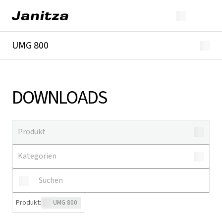
UMG 800
Überblick
Technische Details
Downloads
DOWNLOADS
Produkt
:
UMG 800