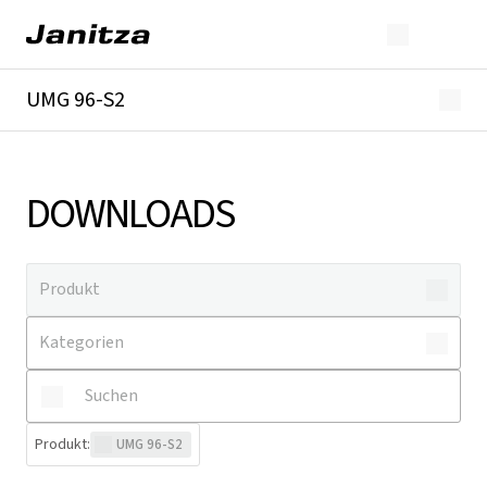
UMG 96-S2
Überblick
Technische Details
Downloads
DOWNLOADS
Produkt
:
UMG 96-S2